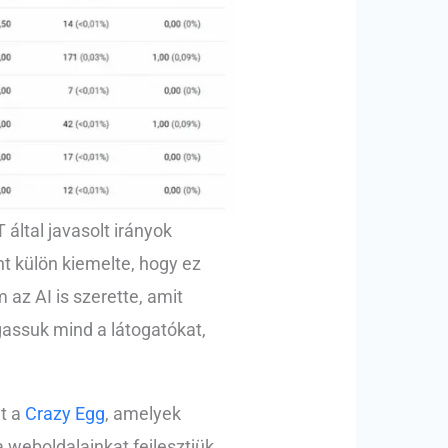
által javasolt irányok
t külön kiemelte, hogy ez
 az AI is szerette, amit
gassuk mind a látogatókat,
nt a
Crazy Egg
, amelyek
weboldalainkat fejlesztjük,