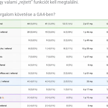
 valami „rejtett” funkciót kell megtalálni.
 forgalom követése a GA4-ben?