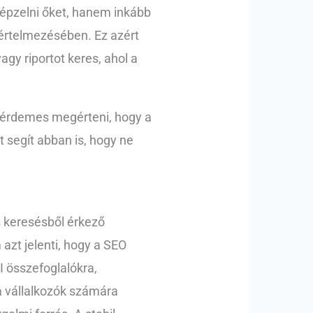
lképzelni őket, hanem inkább
értelmezésében. Ez azért
agy riportot keres, ahol a
t érdemes megérteni, hogy a
 segít abban is, hogy ne
s keresésből érkező
azt jelenti, hogy a SEO
I összefoglalókra,
 a vállalkozók számára