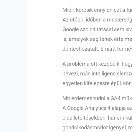
Miért keresik ennyien ezt a fu
Az utóbbi időben a mestersége
Google szolgáltatásai sem ki
is, amelyek segítenek értelm
döntéshozatalt. Emiatt termé
A probléma ott kezdődik, hog
nevezi, más intelligens elemz
egyetlen kifejezésre épül, kö
Mit érdemes tudni a GA4 műk
A Google Analytics 4 alapja a
oldalletöltésekben, hanem kü
gondolkodásmódot igényel, mi