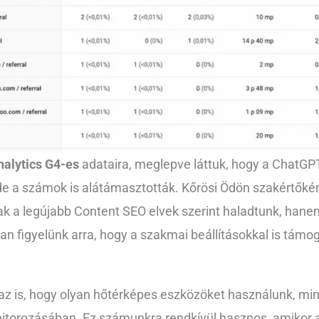
alytics G4-es
adataira, meglepve láttuk, hogy a ChatGPT 
 a számok is alátámasztották. Kőrösi Ödön szakértőkén
ak a legújabb Content SEO elvek szerint haladtunk, hanem
an figyelünk arra, hogy a szakmai beállításokkal is támo
z is, hogy olyan hőtérképes eszközöket használunk, mi
itorozásában. Ez számunkra rendkívül hasznos, amikor a 