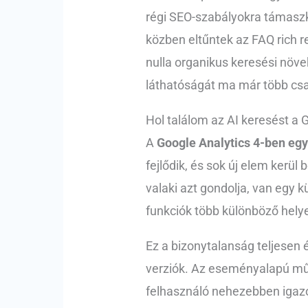
régi SEO-szabályokra támasz
közben eltűntek az FAQ rich r
nulla organikus keresési növe
láthatóságát ma már több csat
Hol találom az AI keresést a 
A
Google Analytics 4-ben egyr
fejlődik, és sok új elem kerü
valaki azt gondolja, van egy 
funkciók több különböző hely
Ez a bizonytalanság teljesen 
verziók. Az eseményalapú műk
felhasználó nehezebben igazo