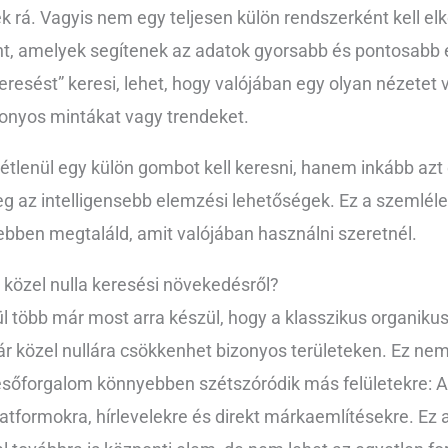
ek rá. Vagyis nem egy teljesen külön rendszerként kell e
t, amelyek segítenek az adatok gyorsabb és pontosabb 
keresést” keresi, lehet, hogy valójában egy olyan nézetet v
zonyos mintákat vagy trendeket.
tétlenül egy külön gombot kell keresni, hanem inkább az
 az intelligensebb elemzési lehetőségek. Ez a szemlélet
yebben megtaláld, amit valójában használni szeretnél.
 közel nulla keresési növekedésről?
l több már most arra készül, hogy a klasszikus organiku
r közel nullára csökkenhet bizonyos területeken. Ez nem 
resőforgalom könnyebben szétszóródik más felületekre: A
atformokra, hírlevelekre és direkt márkaemlítésekre. Ez