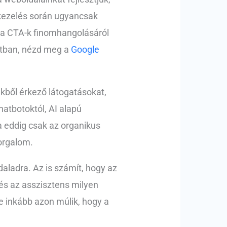
kezelés során ugyancsak
 a CTA-k finomhangolásáról
latban, nézd meg a
Google
kből érkező látogatásokat,
hatbotoktól, AI alapú
a eddig csak az organikus
forgalom.
daladra. Az is számít, hogy az
 és az asszisztens milyen
e inkább azon múlik, hogy a