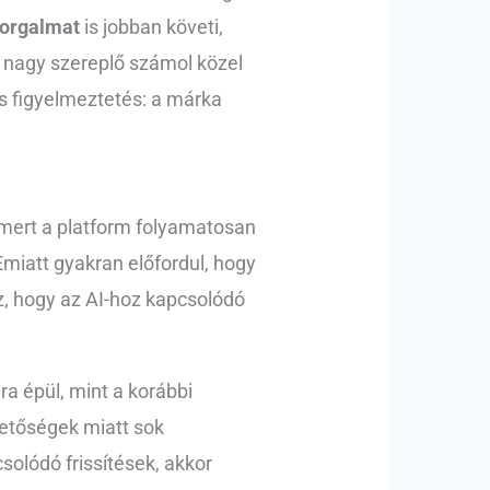
 forgalmat
is jobban követi,
b nagy szereplő számol közel
os figyelmeztetés: a márka
 mert a platform folyamatosan
Emiatt gyakran előfordul, hogy
z, hogy az AI-hoz kapcsolódó
ra épül, mint a korábbi
hetőségek miatt sok
olódó frissítések, akkor