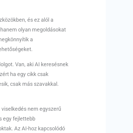
zközökben, és ez alól a
i, hanem olyan megoldásokat
megkönnyítik a
lehetőségeket.
olgot. Van, aki AI keresésnek
zért ha egy cikk csak
esik, csak más szavakkal.
ói viselkedés nem egyszerű
 egy fejlettebb
oktak. Az AI-hoz kapcsolódó