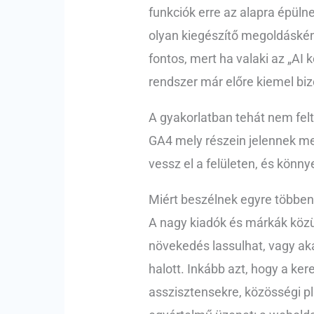
funkciók erre az alapra épüln
olyan kiegészítő megoldáskén
fontos, mert ha valaki az „AI 
rendszer már előre kiemel bi
A gyakorlatban tehát nem fel
GA4 mely részein jelennek meg
vessz el a felületen, és könn
Miért beszélnek egyre többen
A nagy kiadók és márkák közü
növekedés lassulhat, vagy aká
halott. Inkább azt, hogy a ke
asszisztensekre, közösségi pl