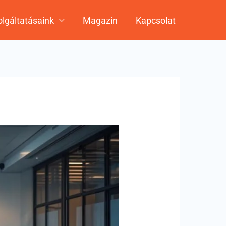
lgáltatásaink
Magazin
Kapcsolat