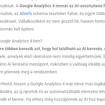
kodniuk. A
Google Analytics 4 immár az AI-asszisztens
esultok, az
Ahrefs
schema teszteket futtat, és egyre töb
kedéssel. Vállalkozóként ez nem ijesztő hír, hanem font
ornán kell építeni.
Google Analytics 4-ben?
e többen keresik azt, hogy hol található az AI keresés
,
l bele, amelyek első ránézésre nem mindig egyértelműek. 
külön AI keresési menüpont, miközben a valóság inkább a
en jelennek meg a rendszerben.
érthető, hiszen a Google Analytics 4 már eleve más logiká
ödés, az új riportok és az automatizáltabb elemzési le
dik el benne. Ha ehhez még hozzájönnek az AI-hoz kapcs