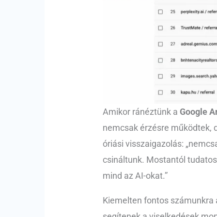
Amikor ránéztünk a
Google An
nemcsak érzésre működtek, de
óriási visszaigazolás: „nemcs
csináltunk. Mostantól tudatos
mind az AI-okat.”
Kiemelten fontos számunkra a
segítenek a viselkedések mon