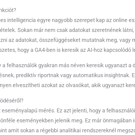
nkciót?
s intelligencia egyre nagyobb szerepet kap az online es
vételek. Sokan már nem csak adatokat szeretnének látn
ezni az adatokat, összefüggéseket mutatnak meg, vagy 
szetes, hogy a GA4-ben is keresik az AI-hoz kapcsolódó 
y a felhasználók gyakran más néven keresik ugyanazt a d
ésnek, prediktív riportnak vagy automatikus insightnak. E
nnyen elveszítheti azokat az olvasókat, akik ugyanazt ker
ödéséről?
z eseményalapú mérés. Ez azt jelenti, hogy a felhasznál
lönféle eseményekben jelenik meg. Ez már önmagában is
nt amit sokan a régebbi analitikai rendszereknél megsz