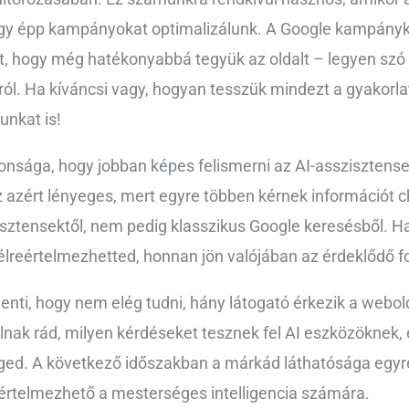
 vagy épp kampányokat optimalizálunk. A Google kampány
t, hogy még hatékonyabbá tegyük az oldalt – legyen szó
król. Ha kíváncsi vagy, hogyan tesszük mindezt a gyakor
unkat is!
onsága, hogy jobban képes felismerni az AI-asszisztense
Ez azért lényeges, mert egyre többen kérnek információt c
zisztensektől, nem pedig klasszikus Google keresésből. H
félreértelmezhetted, honnan jön valójában az érdeklődő 
lenti, hogy nem elég tudni, hány látogató érkezik a webol
álnak rád, milyen kérdéseket tesznek fel AI eszközöknek,
éged. A következő időszakban a márkád láthatósága egyr
értelmezhető a mesterséges intelligencia számára.