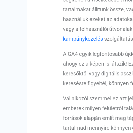
tartalmakat állítunk össze,
használjuk ezeket az adatoka
vagy a felhasználói útvonala
kampánykezelés
szolgáltatás
A GA4 egyik legfontosabb újd
ahogy ez a képen is látszik! 
keresőktől vagy digitális ass
keresésre figyeltél, könnyen 
Vállalkozói szemmel ez azt je
emberek milyen felületről tal
források alapján említ meg t
tartalmad mennyire könnyen 