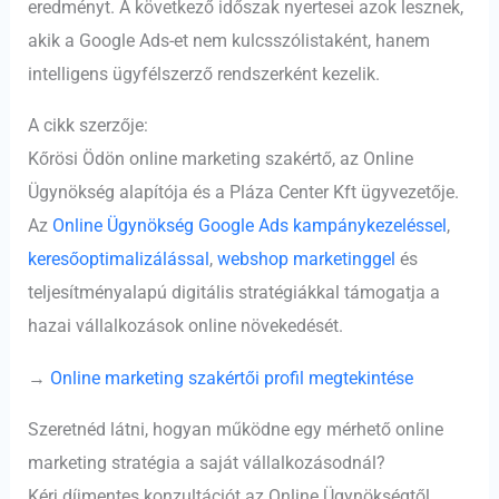
eredményt. A következő időszak nyertesei azok lesznek,
akik a Google Ads-et nem kulcsszólistaként, hanem
intelligens ügyfélszerző rendszerként kezelik.
A cikk szerzője:
Kőrösi Ödön online marketing szakértő, az Online
Ügynökség alapítója és a Pláza Center Kft ügyvezetője.
Az
Online Ügynökség
Google Ads kampánykezeléssel
,
keresőoptimalizálással
,
webshop marketinggel
és
teljesítményalapú digitális stratégiákkal támogatja a
hazai vállalkozások online növekedését.
→
Online marketing szakértői profil megtekintése
Szeretnéd látni, hogyan működne egy mérhető online
marketing stratégia a saját vállalkozásodnál?
Kérj díjmentes konzultációt az Online Ügynökségtől.