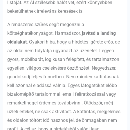
listáját. Az AI szélesebb hálót vet, ezért könnyebben
bekerülhetnek irreleváns keresések is.
A rendszeres szűrés segít megőrizni a
költséghatékonyságot. Harmadszor,
javítsd a landing
oldalakat
. Gyakori hiba, hogy a hirdetés ígérete erős, de
az oldal nem folytatja ugyanazt az üzenetet. Legyen
gyors, mobilbarát, logikusan felépített, és tartalmazzon
egyetlen, világos cselekvésre ösztönzést. Negyedszer,
gondolkodj teljes funnelben. Nem minden kattintásnak
kell azonnal eladássá válnia. Egyes látogatókat előbb
bizalomépítő tartalommal, email feliratkozással vagy
remarketinggel érdemes továbbvinni. Ötödször, mérj
üzleti értéket, ne csak aktivitást. A kattintás, megjelenés
és oldalon töltött idő hasznos jel, de önmagában nem
profit. A cél az, hogy a hirdetésből valódi lead,