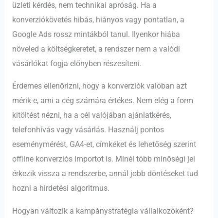
üzleti kérdés, nem technikai apróság. Ha a
konverziókövetés hibás, hiányos vagy pontatlan, a
Google Ads rossz mintákból tanul. Ilyenkor hiába
növeled a költségkeretet, a rendszer nem a valódi
vásárlókat fogja előnyben részesíteni.
Érdemes ellenőrizni, hogy a konverziók valóban azt
mérik-e, ami a cég számára értékes. Nem elég a form
kitöltést nézni, ha a cél valójában ajánlatkérés,
telefonhívás vagy vásárlás. Használj pontos
eseménymérést, GA4-et, címkéket és lehetőség szerint
offline konverziós importot is. Minél több minőségi jel
érkezik vissza a rendszerbe, annál jobb döntéseket tud
hozni a hirdetési algoritmus.
Hogyan változik a kampánystratégia vállalkozóként?