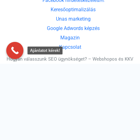
Facebook hirdetéskezelés￼
Keresőoptimalizálás
Unas marketing
Google Adwords képzés
Magazin
Kapcsolat
Ajánlatot kérek!
Hogyan válasszunk SEO ügynökséget? – Webshopos és KKV
szemléletű útmutató
Hogyan válassz online marketing ügynökséget 2026-ban? –
A teljes útmutató KKV-knak
Google Májusi 2026 Core Update: mit tegyenek a vállalkozók
a keresőtalálatok megőrzéséért?
Mi az új AI-alapú kimutatás a Google Analytics 4-ben?
A kulcsszavak kora véget ér a Google Ads-ben? Amit a
vállalkozóknak most tudniuk kell