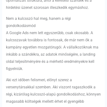
optimalizált struktúra, ahol a keresési szándék és a
hirdetési üzenet szorosan illeszkedik egymáshoz.
Nem a kulcsszó hal meg, hanem a régi
gondolkodásmód
A Google Ads nem lett egyszerűbb, csak okosabb. A
kulcsszavak továbbra is fontosak, de már nem ők a
kampány egyetlen mozgatórugói. A vállalkozóknak ma
inkább a szándékra, az adatok minőségére, a landing
oldal teljesítményére és a mérhető eredményekre kell
figyelniük.
Aki ezt időben felismeri, előnyt szerez a
versenytársakkal szemben. Aki viszont ragaszkodik a
régi, kizárólag kulcsszó-alapú gondolkodáshoz, könnyen
magasabb költségek mellett érhet el gyengébb