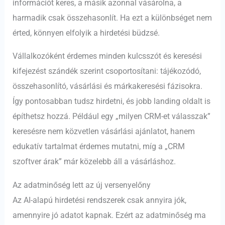
információt keres, a másik azonnal vásárolna, a
harmadik csak összehasonlít. Ha ezt a különbséget nem
érted, könnyen elfolyik a hirdetési büdzsé.
Vállalkozóként érdemes minden kulcsszót és keresési
kifejezést szándék szerint csoportosítani: tájékozódó,
összehasonlító, vásárlási és márkakeresési fázisokra.
Így pontosabban tudsz hirdetni, és jobb landing oldalt is
építhetsz hozzá. Például egy „milyen CRM-et válasszak”
keresésre nem közvetlen vásárlási ajánlatot, hanem
edukatív tartalmat érdemes mutatni, míg a „CRM
szoftver árak” már közelebb áll a vásárláshoz.
Az adatminőség lett az új versenyelőny
Az AI-alapú hirdetési rendszerek csak annyira jók,
amennyire jó adatot kapnak. Ezért az adatminőség ma