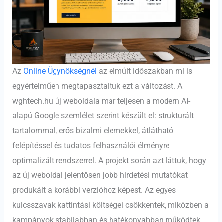
Az
Online Ügynökségnél
az elmúlt időszakban mi is
egyértelműen megtapasztaltuk ezt a változást. A
wghtech.hu új weboldala már teljesen a modern AI-
alapú Google szemlélet szerint készült el: strukturált
tartalommal, erős bizalmi elemekkel, átlátható
felépítéssel és tudatos felhasználói élményre
optimalizált rendszerrel. A projekt során azt láttuk, hogy
az új weboldal jelentősen jobb hirdetési mutatókat
produkált a korábbi verzióhoz képest. Az egyes
kulcsszavak kattintási költségei csökkentek, miközben a
kampányok stabilabban és hatékonyabban működtek.