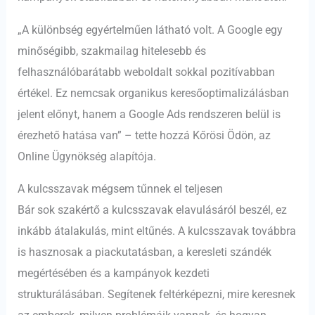
„A különbség egyértelműen látható volt. A Google egy
minőségibb, szakmailag hitelesebb és
felhasználóbarátabb weboldalt sokkal pozitívabban
értékel. Ez nemcsak organikus keresőoptimalizálásban
jelent előnyt, hanem a Google Ads rendszeren belül is
érezhető hatása van” – tette hozzá Kőrösi Ödön, az
Online Ügynökség alapítója.
A kulcsszavak mégsem tűnnek el teljesen
Bár sok szakértő a kulcsszavak elavulásáról beszél, ez
inkább átalakulás, mint eltűnés. A kulcsszavak továbbra
is hasznosak a piackutatásban, a keresleti szándék
megértésében és a kampányok kezdeti
strukturálásában. Segítenek feltérképezni, mire keresnek