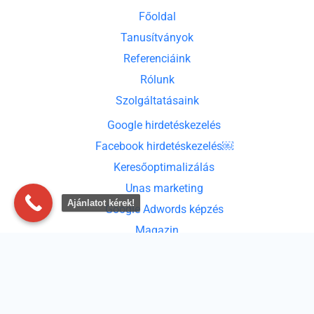
Főoldal
Tanusítványok
Referenciáink
Rólunk
Szolgáltatásaink
Google hirdetéskezelés
Facebook hirdetéskezelés￼
Ajánlatot kérek!
Keresőoptimalizálás
Unas marketing
Google Adwords képzés
Magazin
Kapcsolat
Hogyan válasszunk SEO ügynökséget? – Webshopos és KKV
szemléletű útmutató