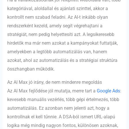
kategóriával, aloldallal és ajánlati szinttel, akkor a
kontrollt nem szabad feladni. Az AI-t inkább olyan
rendszerként kezeld, amely segít végrehajtani a
stratégiát, nem pedig helyettesíti azt. A legsikeresebb
hirdetők ma már nem azokat a kampányokat futtatják,
amelyekben a legtöbb automatizálás van, hanem
azokat, ahol az automatizálás és a stratégiai struktúra
összhangban működik.
Az AI Max jó irány, de nem mindenre megoldás
Az AI Max fejlődése jól mutatja, merre tart a
Google Ads
:
kevesebb manuális vezérlés, több gépi értelmezés, több
automatizálás. Ez azonban nem jelenti azt, hogy a
kontrollnak el kell tűnnie. A DSA-ból ismert URL-alapú
logika még mindig nagyon fontos, különösen azoknak,