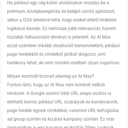
Ha például egy cég külön aloldalakon mutatja be a
prémium, középkategóriás és belépő szintű ajánlatait,
akkor a DSA lehetővé tette, hogy ezeket eltérő hirdetési
logikával kezelje. Ez nemcsak jobb relevanciát, hanem
tisztább felhasználói élményt is jelentett. Az AI Max
ezzel szemben inkább strukturált bemenetekből, például
page feedekből és címkéből próbál dolgozni, ami
hatékony lehet, de nem minden esetben olyan rugalmas.
Milyen kontrollt biztosít jelenleg az AI Max?
Fontos látni, hogy az AI Max nem kontroll nélküli
rendszer. A Google szerint több URL-alapú eszköz is
elérhető benne, például URL szabályok és kombinációk,
page feedek egyedi címkékkel, valamint URL-befoglalás
ad group szinten és kizárás kampány szinten. Ez már
önmagában is egy hasznos eszköztár, főleg azoknak,