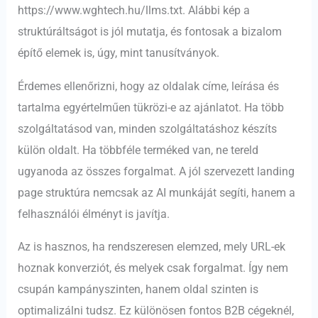
https://www.wghtech.hu/llms.txt. Alábbi kép a
struktúráltságot is jól mutatja, és fontosak a bizalom
építő elemek is, úgy, mint tanusítványok.
Érdemes ellenőrizni, hogy az oldalak címe, leírása és
tartalma egyértelműen tükrözi-e az ajánlatot. Ha több
szolgáltatásod van, minden szolgáltatáshoz készíts
külön oldalt. Ha többféle terméked van, ne tereld
ugyanoda az összes forgalmat. A jól szervezett landing
page struktúra nemcsak az AI munkáját segíti, hanem a
felhasználói élményt is javítja.
Az is hasznos, ha rendszeresen elemzed, mely URL-ek
hoznak konverziót, és melyek csak forgalmat. Így nem
csupán kampányszinten, hanem oldal szinten is
optimalizálni tudsz. Ez különösen fontos B2B cégeknél,