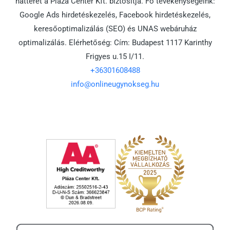
hátterét a Pláza Center Kft. biztosítja. Fő tevékenységeink:
Google Ads hirdetéskezelés, Facebook hirdetéskezelés,
keresőoptimalizálás (SEO) és UNAS webáruház
optimalizálás. Elérhetőség: Cím: Budapest 1117 Karinthy
Frigyes u.15 I/11.
+36301608488
info@onlineugynokseg.hu