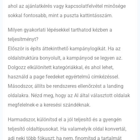
ahol az ajánlatkérés vagy kapcsolatfelvétel minősége
sokkal fontosabb, mint a puszta kattintásszám.
Milyen gyakorlati lépésekkel tarthatod kézben a
teljesítményt?
Először is építs áttekinthető kampánylogikát. Ha az
oldalstruktúra bonyolult, a kampányod se legyen az.
Dolgozz elkülönített kategóriákkal, és ahol lehet,
használd a page feedeket egyértelmű címkézéssel.
Másodszor, állíts be rendszeres ellenőrzést a landing
oldalakra. Nézd meg, hogy az AI által választott oldalak
megfelelnek-e a keresési szándéknak.
Harmadszor, különítsd el a jól teljesítő és a gyengén
teljesítő oldaltípusokat. Ha valamelyik oldal konvertál,
adj neki több fókuszt; ha nem, finomítsd a tartalmát