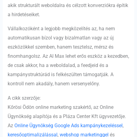
akik strukturált weboldalra és célzott konverziókra építik
a hirdetéseiket.
Vállalkozóként a legjobb megközelítés az, ha nem
automatikusan bízol vagy bizalmatlan vagy az új
eszközökkel szemben, hanem tesztelsz, mérsz és
finomhangolsz. Az AI Max lehet erős eszköz a kezedben,
de csak akkor, ha a weboldalad, a feedjeid és a
kampánystruktúrád is felkészülten támogatják. A
kontroll nem akadály, hanem versenyelőny.
A cikk szerzője:
Kőrösi Ödön online marketing szakértő, az Online
Ügynökség alapítója és a Pláza Center Kft ügyvezetője.
Az
Online Ügynökség
Google Ads kampánykezeléssel
,
keresőoptimalizálással
,
webshop marketinggel
és