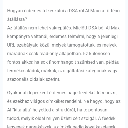
Hogyan érdemes felkészülni a DSA-ról AI Max-ra történő
átállásra?
Az átállás nem lehet vakrepülés. Mielőtt DSA-ból AI Max
kampányra váltanál, érdemes felmérni, hogy a jelenlegi
URL szabályaid közül melyek támogatottak, és melyek
maradnak csak read-only állapotban. Ez különösen
fontos akkor, ha sok finomhangolt szűrésed van, például
termékcsaládok, márkák, szolgáltatási kategóriák vagy
szezonális oldalak szerint.
Gyakorlati lépésként érdemes page feedeket létrehozni,
és ezekhez világos címkéket rendelni. Ne hagyd, hogy az
AI “kitalálja” helyetted a struktúrát, ha te pontosan
tudod, melyik oldal milyen üzleti célt szolgál. A feedek
legyenek naprakészek, a címkék pedig következetesek.