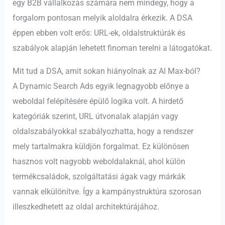
egy B2B vállalkozás számára nem mindegy, hogy a
forgalom pontosan melyik aloldalra érkezik. A DSA
éppen ebben volt erős: URL-ek, oldalstruktúrák és
szabályok alapján lehetett finoman terelni a látogatókat.
Mit tud a DSA, amit sokan hiányolnak az AI Max-ból?
A Dynamic Search Ads egyik legnagyobb előnye a
weboldal felépítésére épülő logika volt. A hirdető
kategóriák szerint, URL útvonalak alapján vagy
oldalszabályokkal szabályozhatta, hogy a rendszer
mely tartalmakra küldjön forgalmat. Ez különösen
hasznos volt nagyobb weboldalaknál, ahol külön
termékcsaládok, szolgáltatási ágak vagy márkák
vannak elkülönítve. Így a kampánystruktúra szorosan
illeszkedhetett az oldal architektúrájához.