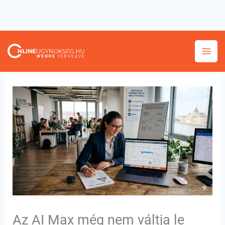
Skip
to
content
Az AI Max még nem váltja le