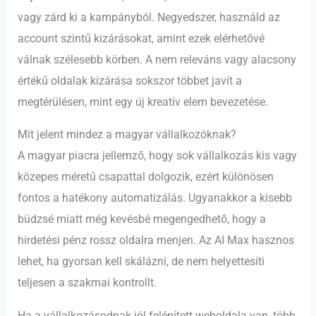
vagy zárd ki a kampányból. Negyedszer, használd az
account szintű kizárásokat, amint ezek elérhetővé
válnak szélesebb körben. A nem releváns vagy alacsony
értékű oldalak kizárása sokszor többet javít a
megtérülésen, mint egy új kreatív elem bevezetése.
Mit jelent mindez a magyar vállalkozóknak?
A magyar piacra jellemző, hogy sok vállalkozás kis vagy
közepes méretű csapattal dolgozik, ezért különösen
fontos a hatékony automatizálás. Ugyanakkor a kisebb
büdzsé miatt még kevésbé megengedhető, hogy a
hirdetési pénz rossz oldalra menjen. Az AI Max hasznos
lehet, ha gyorsan kell skálázni, de nem helyettesíti
teljesen a szakmai kontrollt.
Ha a vállalkozásodnak jól felépített weboldala van, több