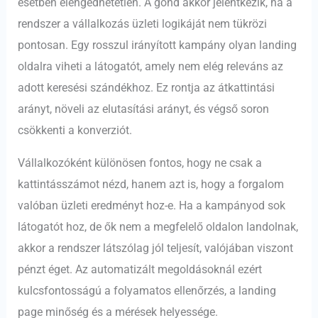
esetben elengedhetetlen. A gond akkor jelentkezik, ha a
rendszer a vállalkozás üzleti logikáját nem tükrözi
pontosan. Egy rosszul irányított kampány olyan landing
oldalra viheti a látogatót, amely nem elég releváns az
adott keresési szándékhoz. Ez rontja az átkattintási
arányt, növeli az elutasítási arányt, és végső soron
csökkenti a konverziót.
Vállalkozóként különösen fontos, hogy ne csak a
kattintásszámot nézd, hanem azt is, hogy a forgalom
valóban üzleti eredményt hoz-e. Ha a kampányod sok
látogatót hoz, de ők nem a megfelelő oldalon landolnak,
akkor a rendszer látszólag jól teljesít, valójában viszont
pénzt éget. Az automatizált megoldásoknál ezért
kulcsfontosságú a folyamatos ellenőrzés, a landing
page minőség és a mérések helyessége.