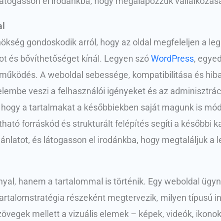
 látogasson el irodánkba, hogy megalapozzuk vállalkozása 
al
nökség gondoskodik arról, hogy az oldal megfeleljen a l
got és bővíthetőséget kínál. Legyen szó
WordPress
, egye
is működés. A weboldal sebessége, kompatibilitása és 
lembe veszi a felhasználói igényeket és az adminisztráci
, hogy a tartalmakat a későbbiekben saját magunk is módo
átható forráskód és strukturált felépítés segíti a későbbi
ánlatot, és látogasson el irodánkba, hogy megtaláljuk a
al, hanem a tartalommal is történik. Egy weboldal ügy
tartalomstratégia részeként megtervezik, milyen típusú 
vegek mellett a vizuális elemek – képek, videók, ikonok 