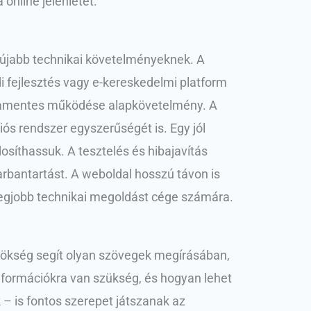
online jelenlétét.
egújabb technikai követelményeknek. A
di fejlesztés vagy e-kereskedelmi platform
hibamentes működése alapkövetelmény. A
ós rendszer egyszerűségét is. Egy jól
síthassuk. A tesztelés és hibajavítás
 karbantartást. A weboldal hosszú távon is
 legjobb technikai megoldást cége számára.
nökség segít olyan szövegek megírásában,
információkra van szükség, és hogyan lehet
– is fontos szerepet játszanak az