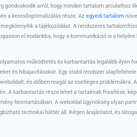
gondoskodik arról, hogy minden tartalom arculathoz ill
tén a keresőoptimalizálás része. Az
egyedi tartalom
növel
egkönnyítik a tájékozódást. A rendszeres tartalomfrissít
átogasson el irodánkba, hogy a kommunikáció is a helyére 
 folyamatos működtetés és karbantartás legalább ilyen fo
eket és hibajavításokat. Egy stabil rendszer alapfeltéte
boldalt, és időben reagál az esetleges problémákra. A 
. A karbantartás része lehet a tartalmak frissítése, kép
 élmény fenntartásában. A weboldal ügynökség olyan partn
zható technikai háttér áll. Kérjen árajánlatot, és látog