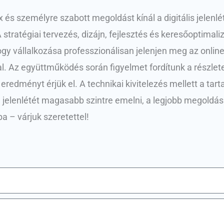
és személyre szabott megoldást kínál a digitális jelenl
A stratégiai tervezés, dizájn, fejlesztés és keresőoptima
y vállalkozása professzionálisan jelenjen meg az online
ldal. Az együttműködés során figyelmet fordítunk a részle
redményt érjük el. A technikai kivitelezés mellett a tar
ne jelenlétét magasabb szintre emelni, a legjobb megold
ba – várjuk szeretettel!