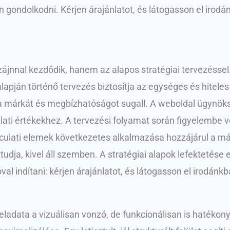
ndolkodni. Kérjen árajánlatot, és látogasson el irodán
nnal kezdődik, hanem az alapos stratégiai tervezéssel. F
lapján történő tervezés biztosítja az egységes és hiteles
 a márkát és megbízhatóságot sugall. A weboldal ügynök
lati értékekhez. A tervezési folyamat során figyelembe ves
 arculati elemek következetes alkalmazása hozzájárul a 
 tudja, kivel áll szemben. A stratégiai alapok lefektetés
l indítani: kérjen árajánlatot, és látogasson el irodánkb
ladata a vizuálisan vonzó, de funkcionálisan is hatékon