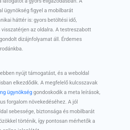
i a látogatót a gyors eligazodásban. A
dal ügynökség figyel a mobilbarát
kai háttér is: gyors betöltési idő,
visszatérjen az oldalra. A testreszabott
tgondolt dizájnfolyamat áll. Érdemes
 irodánkba.
ás ebben nyújt támogatást, és a weboldal
isban elkezdődik. A megfelelő kulcsszavak
ing ügynökség
gondoskodik a meta leírások,
ikus forgalom növekedéséhez. A jól
 oldal sebessége, biztonsága és mobilbarát
özökkel történik, így pontosan mérhetők a