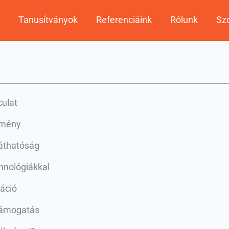
Tanusítványok
Referenciáink
Rólunk
Szo
culat
élmény
láthatóság
hnológiákkal
áció
támogatás