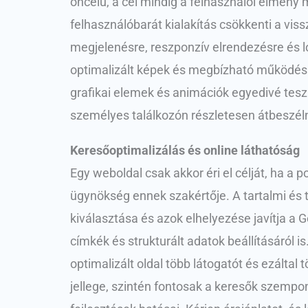
öncélú, a cél mindig a felhasználói élmény ma
felhasználóbarát kialakítás csökkenti a vis
megjelenésre, reszponzív elrendezésre és log
optimalizált képek és megbízható működés. A
grafikai elemek és animációk egyedivé teszi
személyes találkozón részletesen átbeszélni
Keresőoptimalizálás és online láthatóság
Egy weboldal csak akkor éri el célját, ha a 
ügynökség ennek szakértője. A tartalmi és
kiválasztása és azok elhelyezése javítja a G
címkék és strukturált adatok beállításáról 
optimalizált oldal több látogatót és ezáltal
jellege, szintén fontosak a keresők szempo