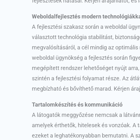
fejlesztések hatásai. Kérjen árajánlatot, és
Weboldalfejlesztés modern technológiákk
A fejlesztési szakasz során a weboldal ügy
választott technológia stabilitást, biztonsá
megvalósításáról, a cél mindig az optimál
weboldal ügynökség a fejlesztés során figye
megépített rendszer lehetőséget nyújt arra
szintén a fejlesztési folyamat része. Az átl
megbízható és bővíthető marad. Kérjen áraj
Tartalomkészítés és kommunikáció
A látogatók meggyőzése nemcsak a látvánny
amelyek érthetők, hitelesek és vonzóak. A 
ezeket a leghatékonyabban bemutatni. A szö