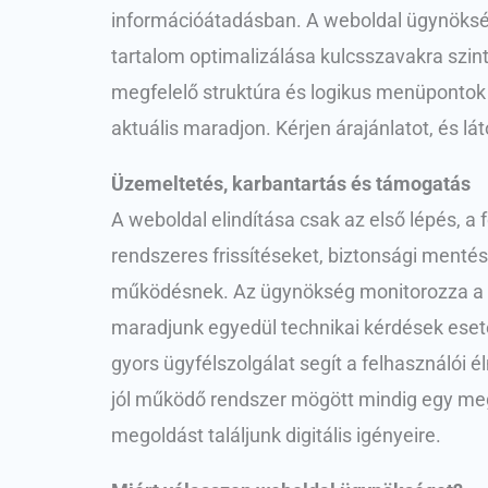
információátadásban. A weboldal ügynökség 
tartalom optimalizálása kulcsszavakra szin
megfelelő struktúra és logikus menüpontok m
aktuális maradjon. Kérjen árajánlatot, és l
Üzemeltetés, karbantartás és támogatás
A weboldal elindítása csak az első lépés, a
rendszeres frissítéseket, biztonsági mentés
működésnek. Az ügynökség monitorozza a we
maradjunk egyedül technikai kérdések esetén
gyors ügyfélszolgálat segít a felhasználói
jól működő rendszer mögött mindig egy megbí
megoldást találjunk digitális igényeire.