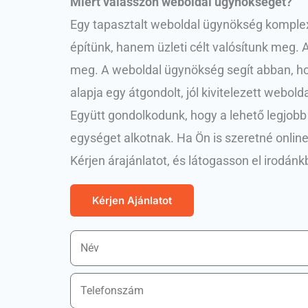
Miért válasszon weboldal ügynökséget?
Egy tapasztalt weboldal ügynökség komplex 
építünk, hanem üzleti célt valósítunk meg. 
meg. A weboldal ügynökség segít abban, hog
alapja egy átgondolt, jól kivitelezett webo
Együtt gondolkodunk, hogy a lehető legjobb e
egységet alkotnak. Ha Ön is szeretné onli
Kérjen árajánlatot, és látogasson el irodánk
Kérjen Ajánlatot