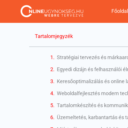
Skip
Főoldal
to
content
Tartalomjegyzék
Stratégiai tervezés és márkaar
Egyedi dizájn és felhasználói 
Keresőoptimalizálás és online 
Weboldalfejlesztés modern tec
Tartalomkészítés és kommunik
Üzemeltetés, karbantartás és 