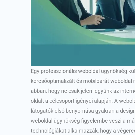
Egy professzionális weboldal ügynökség kul
keresőoptimalizált és mobilbarát weboldal
abban, hogy ne csak jelen legyünk az inter
oldalt a célcsoport igényei alapján. A we
látogatók első benyomása gyakran a design é
weboldal ügynökség figyelembe veszi a márk
technológiákat alkalmazzák, hogy a végere