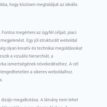
kba, hogy közösen megtaláljuk az ideális
ontos megérteni az ügyfél céljait, piaci
 megjelenést. Egy jól strukturált weboldal
ség olyan kreatív és technikai megoldásokat
zik a vizuális hierarchiát, a
márka ismertségének növekedéséhez. A cél
e elengedhetetlen a sikeres weboldalhoz.
a.
y dizájn megalkotása. A látvány nem lehet