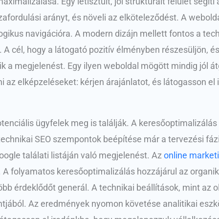
ximalizálása. Egy letisztult, jól strukturált felület segít
szafordulási arányt, és növeli az elköteleződést. A webol
ikus navigációra. A modern dizájn mellett fontos a techni
 cél, hogy a látogató pozitív élményben részesüljön, és 
k a megjelenést. Egy ilyen weboldal mögött mindig jól á
 az elképzeléseket: kérjen árajánlatot, és látogasson el
potenciális ügyfelek meg is találják. A keresőoptimalizál
 technikai SEO szempontok beépítése már a tervezési fáz
oogle találati listáján való megjelenést. Az
online market
is. A folyamatos keresőoptimalizálás hozzájárul az organ
 több érdeklődőt generál. A technikai beállítások, mint az
ntjából. Az eredmények nyomon követése analitikai eszk