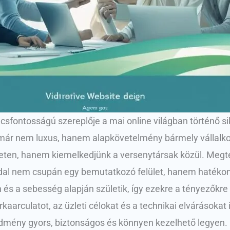
csfontosságú szereplője a mai online világban történő 
 már nem luxus, hanem alapkövetelmény bármely vállalk
neten, hanem kiemelkedjünk a versenytársak közül. Megte
boldal nem csupán egy bemutatkozó felület, hanem hatéko
s a sebesség alapján születik, így ezekre a tényezőkre k
aarculatot, az üzleti célokat és a technikai elvárásoka
dmény gyors, biztonságos és könnyen kezelhető legyen. 