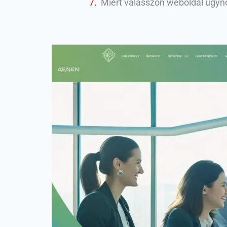
Miért válasszon weboldal ügy