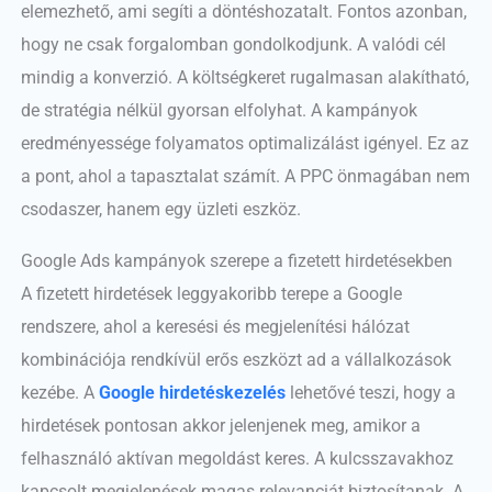
elemezhető, ami segíti a döntéshozatalt. Fontos azonban,
hogy ne csak forgalomban gondolkodjunk. A valódi cél
mindig a konverzió. A költségkeret rugalmasan alakítható,
de stratégia nélkül gyorsan elfolyhat. A kampányok
eredményessége folyamatos optimalizálást igényel. Ez az
a pont, ahol a tapasztalat számít. A PPC önmagában nem
csodaszer, hanem egy üzleti eszköz.
Google Ads kampányok szerepe a fizetett hirdetésekben
A fizetett hirdetések leggyakoribb terepe a Google
rendszere, ahol a keresési és megjelenítési hálózat
kombinációja rendkívül erős eszközt ad a vállalkozások
kezébe. A
Google hirdetéskezelés
lehetővé teszi, hogy a
hirdetések pontosan akkor jelenjenek meg, amikor a
felhasználó aktívan megoldást keres. A kulcsszavakhoz
kapcsolt megjelenések magas relevanciát biztosítanak. A