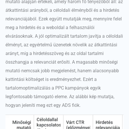
mutató alapján értékeli, amely három fő tényezőből áll: az
átkattintási arányból, a céloldali élményből és a hirdetés
relevanciájából. Ezek együtt mutatják meg, mennyire felel
meg a hirdetés és a weboldal a felhasználói
elvárásoknak. A jól optimalizált tartalom javítja a céloldali
élményt, az egyértelmű üzenetek növelik az átkattintási
arányt, míg a hirdetésszöveg és az oldal tartalmi
összhangja a relevanciát erősíti. A magasabb minőségi
mutató nemcsak jobb megjelenést, hanem alacsonyabb
kattintási költséget is eredményezhet. Ezért a
tartalomoptimalizálás a PPC kampányok egyik
legfontosabb támogató eleme. Az alábbi kép mutatja,
hogyan jeleníti meg ezt egy ADS fiók.