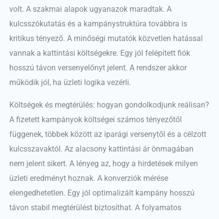
volt. A szakmai alapok ugyanazok maradtak. A
kulcsszókutatás és a kampánystruktúra továbbra is
kritikus tényező. A minőségi mutatók közvetlen hatással
vannak a kattintási költségekre. Egy jól felépített fiók
hosszú távon versenyelőnyt jelent. A rendszer akkor
működik jól, ha üzleti logika vezérli.
Költségek és megtérülés: hogyan gondolkodjunk reálisan?
A fizetett kampányok költségei számos tényezőtől
függenek, többek között az iparági versenytől és a célzott
kulcsszavaktól. Az alacsony kattintási ár önmagában
nem jelent sikert. A lényeg az, hogy a hirdetések milyen
üzleti eredményt hoznak. A konverziók mérése
elengedhetetlen. Egy jól optimalizált kampány hosszú
távon stabil megtérülést biztosíthat. A folyamatos