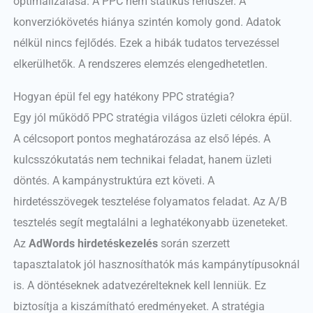
optimalizálása. A PPC nem statikus rendszer. A
konverziókövetés hiánya szintén komoly gond. Adatok
nélkül nincs fejlődés. Ezek a hibák tudatos tervezéssel
elkerülhetők. A rendszeres elemzés elengedhetetlen.
Hogyan épül fel egy hatékony PPC stratégia?
Egy jól működő PPC stratégia világos üzleti célokra épül.
A célcsoport pontos meghatározása az első lépés. A
kulcsszókutatás nem technikai feladat, hanem üzleti
döntés. A kampánystruktúra ezt követi. A
hirdetésszövegek tesztelése folyamatos feladat. Az A/B
tesztelés segít megtalálni a leghatékonyabb üzeneteket.
Az
AdWords hirdetéskezelés
során szerzett
tapasztalatok jól hasznosíthatók más kampánytípusoknál
is. A döntéseknek adatvezérelteknek kell lenniük. Ez
biztosítja a kiszámítható eredményeket. A stratégia