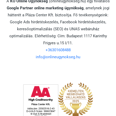
A
KO Online Ügynökség
(onlineugynokseg.hu) egy hivatalos
Google Partner online marketing ügynökség
, amelynek jogi
hátterét a Pláza Center Kft. biztosítja. Fő tevékenységeink:
Google Ads hirdetéskezelés, Facebook hirdetéskezelés,
keresőoptimalizálás (SEO) és UNAS webáruház
optimalizálás. Elérhetőség: Cím: Budapest 1117 Karinthy
Frigyes u.15 I/11.
+36301608488
info@onlineugynokseg.hu