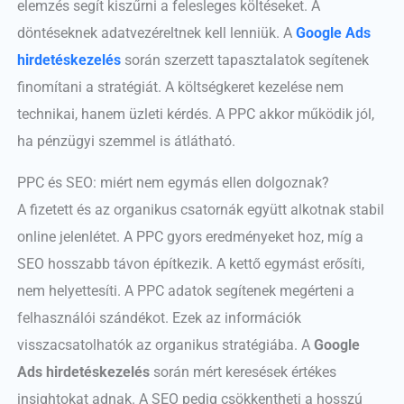
elemzés segít kiszűrni a felesleges költéseket. A
döntéseknek adatvezéreltnek kell lenniük. A
Google Ads
hirdetéskezelés
során szerzett tapasztalatok segítenek
finomítani a stratégiát. A költségkeret kezelése nem
technikai, hanem üzleti kérdés. A PPC akkor működik jól,
ha pénzügyi szemmel is átlátható.
PPC és SEO: miért nem egymás ellen dolgoznak?
A fizetett és az organikus csatornák együtt alkotnak stabil
online jelenlétet. A PPC gyors eredményeket hoz, míg a
SEO hosszabb távon építkezik. A kettő egymást erősíti,
nem helyettesíti. A PPC adatok segítenek megérteni a
felhasználói szándékot. Ezek az információk
visszacsatolhatók az organikus stratégiába. A
Google
Ads hirdetéskezelés
során mért keresések értékes
insightokat adnak. A SEO pedig csökkentheti a hosszú