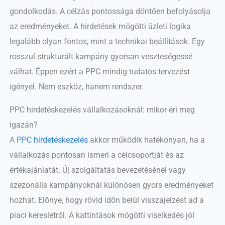
gondolkodás. A célzás pontossága döntően befolyásolja
az eredményeket. A hirdetések mögötti üzleti logika
legalább olyan fontos, mint a technikai beállítások. Egy
rosszul strukturált kampány gyorsan veszteségessé
válhat. Éppen ezért a PPC mindig tudatos tervezést
igényel. Nem eszköz, hanem rendszer.
PPC hirdetéskezelés vállalkozásoknál: mikor éri meg
igazán?
A
PPC hirdetéskezelés
akkor működik hatékonyan, ha a
vállalkozás pontosan ismeri a célcsoportját és az
értékajánlatát. Új szolgáltatás bevezetésénél vagy
szezonális kampányoknál különösen gyors eredményeket
hozhat. Előnye, hogy rövid időn belül visszajelzést ad a
piaci keresletről. A kattintások mögötti viselkedés jól