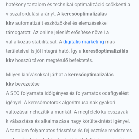
hatékony tartalom és technikai optimalizáció csökkenti a
visszafordulási arányt. A
keresőoptimalizálás
kkv
automatizált eszközökkel és elemzésekkel
támogatott. Az online jelenlét erősítése növeli a
vállalkozás stabilitását. A
digitális marketing
más
területeivel is jól integrálható. Így a
keresőoptimalizálás
kkv
hosszú távon megtérülő befektetés.
Milyen kihívásokkal járhat a
keresőoptimalizálás
kkv
bevezetése
A SEO folyamata időigényes és folyamatos odafigyelést
igényel. A keresőmotorok algoritmusainak gyakori
változásai nehezítik a munkát. A megfelelő kulcsszavak
kiválasztása és alkalmazása nagy körültekintést igényel.
A tartalom folyamatos frissítése és fejlesztése rendszeres