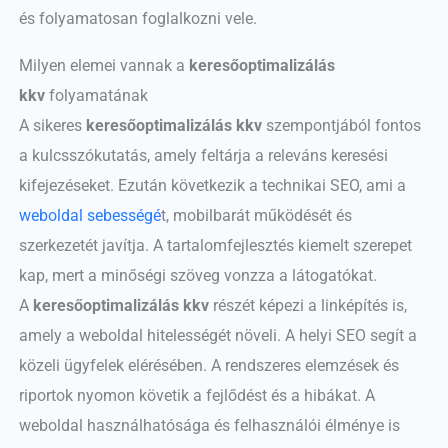
és folyamatosan foglalkozni vele.
Milyen elemei vannak a
keresőoptimalizálás
kkv
folyamatának
A sikeres
keresőoptimalizálás kkv
szempontjából fontos
a kulcsszókutatás, amely feltárja a releváns keresési
kifejezéseket. Ezután következik a technikai SEO, ami a
weboldal sebességé
t, mobilbarát működését és
szerkezetét javítja. A tartalomfejlesztés kiemelt szerepet
kap, mert a minőségi szöveg vonzza a látogatókat.
A
keresőoptimalizálás kkv
részét képezi a linképítés is,
amely a weboldal hitelességét növeli. A helyi SEO segít a
közeli ügyfelek elérésében. A rendszeres elemzések és
riportok nyomon követik a fejlődést és a hibákat. A
weboldal használhatósága és felhasználói élménye is