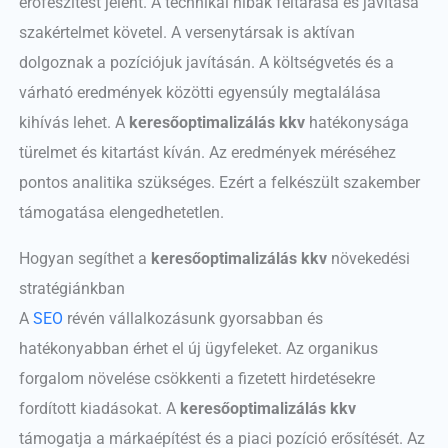
erőfeszítést jelent. A technikai hibák feltárása és javítása
szakértelmet követel. A versenytársak is aktívan
dolgoznak a pozíciójuk javításán. A költségvetés és a
várható eredmények közötti egyensúly megtalálása
kihívás lehet. A
keresőoptimalizálás kkv
hatékonysága
türelmet és kitartást kíván. Az eredmények méréséhez
pontos analitika szükséges. Ezért a felkészült szakember
támogatása elengedhetetlen.
Hogyan segíthet a
keresőoptimalizálás kkv
növekedési
stratégiánkban
A
SEO
révén vállalkozásunk gyorsabban és
hatékonyabban érhet el új ügyfeleket. Az organikus
forgalom növelése csökkenti a fizetett hirdetésekre
fordított kiadásokat. A
keresőoptimalizálás kkv
támogatja a márkaépítést és a piaci pozíció erősítését. Az