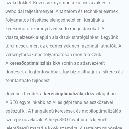
szakértőkkel. Kövessük nyomon a kulcsszavak és a
weboldal teljesítményét. A tartalom és technikai elemek
folyamatos frissítése elengedhetetlen. Kerüljük a
keresőmotorok irányelveit sértő megoldásokat. A
visszajelzések alapján alakítsuk stratégiánkat. Legyünk
türelmesek, mert az eredmények nem azonnal láthatók. A
versenytársakat is folyamatosan monitorozzuk.
A
keresőoptimalizálás kkv
során az adatvezérelt
döntések a legfontosabbak. Így biztosíthatjuk a sikeres és
fenntartható fejlődést.
Jövőbeli trendek a
keresőoptimalizálás kkv
világában
A SEO egyre inkább az AI és gépi tanulás eszközeivel
egészül ki. A hangalapú keresések és mobiloptimalizálás
szerepe növekszik. A helyi SEO továbbra is kiemelt
jelentőségű marad a kkv-k számára. A tartalom minősége