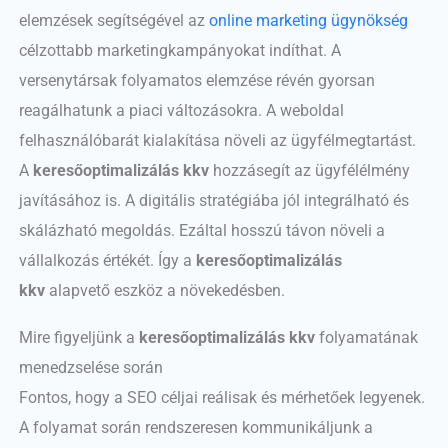
elemzések segítségével az
online marketing ügynökség
célzottabb marketingkampányokat indíthat. A
versenytársak folyamatos elemzése révén gyorsan
reagálhatunk a piaci változásokra. A weboldal
felhasználóbarát kialakítása növeli az ügyfélmegtartást.
A
keresőoptimalizálás kkv
hozzásegít az ügyfélélmény
javításához is. A digitális stratégiába jól integrálható és
skálázható megoldás. Ezáltal hosszú távon növeli a
vállalkozás értékét. Így a
keresőoptimalizálás
kkv
alapvető eszköz a növekedésben.
Mire figyeljünk a
keresőoptimalizálás kkv
folyamatának
menedzselése során
Fontos, hogy a SEO céljai reálisak és mérhetőek legyenek.
A folyamat során rendszeresen kommunikáljunk a