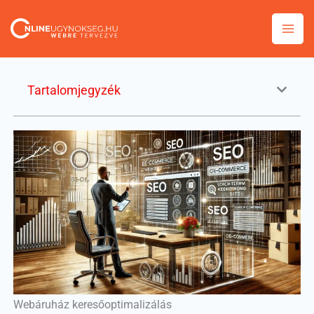
Skip
to
content
Tartalomjegyzék
Webáruház keresőoptimalizálás