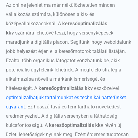
Az online jelenlét ma már nélkülözhetetlen minden
vállalkozás számára, különösen a kis- és
középvállalkozásoknál. A
keresőoptimalizálás
kkv
számára lehetővé teszi, hogy versenyképesek
maradjunk a digitális piacon. Segítünk, hogy weboldalunk
jobb helyezést érjen el a keresőmotorok találati listáján.
Ezáltal több organikus látogatót vonzhatunk be, akik
potenciális ügyfeleink lehetnek. A megfelelő stratégia
alkalmazása növeli a márkánk ismertségét és
hitelességét. A
keresőoptimalizálás kkv
eszközeivel
optimalizálhatjuk tartalmunkat és technikai hátterünket
egyaránt
. Ez hosszú távú és fenntartható növekedést
eredményezhet. A digitális versenyben a láthatóság
kulcsfontosságú. A
keresőoptimalizálás kkv
révén új
üzleti lehetőségek nyílnak meg. Ezért érdemes tudatosan